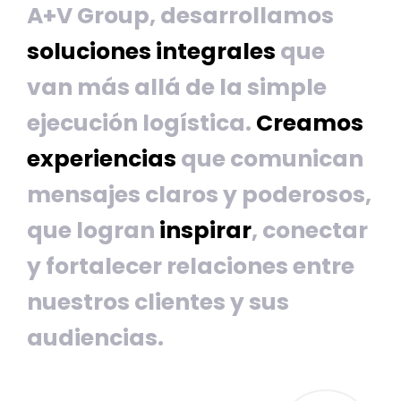
A+V Group, desarrollamos
soluciones integrales
que
van más allá de la simple
ejecución logística.
Creamos
experiencias
que comunican
mensajes claros y poderosos,
que logran
inspirar
, conectar
y fortalecer relaciones entre
nuestros clientes y sus
audiencias.